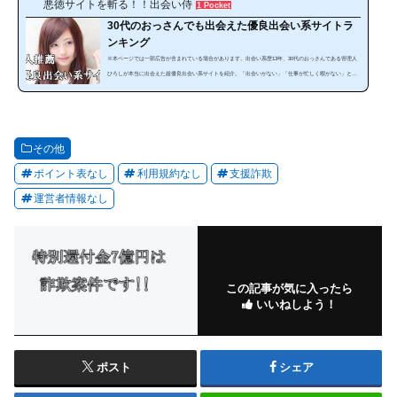
悪徳サイトを斬る！！出会い侍
1 Pocket
30代のおっさんでも出会えた優良出会い系サイトラ
ンキング
※本ページでは一部広告が含まれている場合があります。出会い系歴13年、30代のおっさんである管理人
ひろしが本当に出会えた超優良出会い系サイトを紹介。「出会いがない」「仕事が忙しく暇がない」とい
う方にぜひ見てほしいランキングです。出会い系は、使い方によっては安全で手軽に出会うことが可能な
のです。サイトやスマホアプリを暇な時に利用することで出会うことが出来ます。しかし、出会い系サイ
トは、「危ない、出会えない」と思っている人は多いと思います。確かにやみくもに出会い系サイトを利
用しても必ず騙されます。それ...
その他
ポイント表なし
利用規約なし
支援詐欺
運営者情報なし
この記事が気に入ったら
いいねしよう！
ポスト
シェア