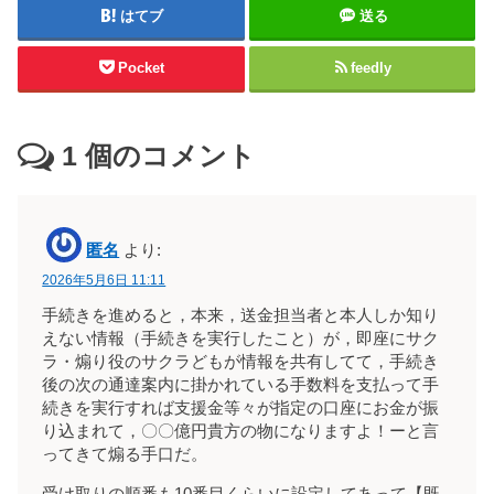
はてブ
送る
Pocket
feedly
1
個のコメント
匿名
より:
2026年5月6日 11:11
手続きを進めると，本来，送金担当者と本人しか知り
えない情報（手続きを実行したこと）が，即座にサク
ラ・煽り役のサクラどもが情報を共有してて，手続き
後の次の通達案内に掛かれている手数料を支払って手
続きを実行すれば支援金等々が指定の口座にお金が振
り込まれて，〇〇億円貴方の物になりますよ！ーと言
ってきて煽る手口だ。
受け取りの順番も10番目くらいに設定してあって【既