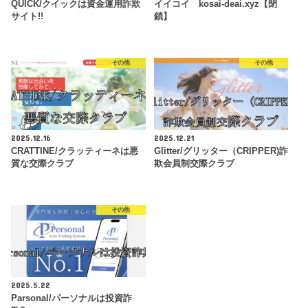
QUICK/クイックは資金運用詐欺
イイコイ kosai-deai.xyz【閉
サイト!!
鎖】
その他
その他
2025.12.16
2025.12.21
CRATTINE/クラッティーネは悪
Glitter/グリッター（CRIPPER)詐
質な交際クラブ
欺会員制交際クラブ
その他
2025.5.22
Parsonal/パーソナルは投資詐