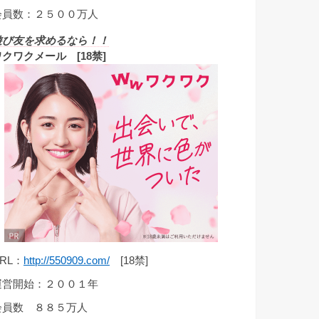
会員数：２５００万人
遊び友を求めるなら！！
ワクワクメール [18禁]
RL：
http://550909.com/
[18禁]
運営開始：２００１年
会員数 ８８５万人