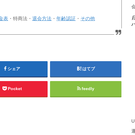
金表
・特商法・
退会方法
・
年齢認証
・
その他
シェア
はてブ
Pocket
feedly
U