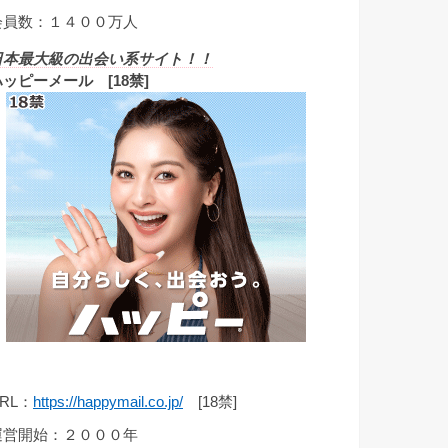
会員数：１４００万人
日本最大級の出会い系サイト！！
ハッピーメール [18禁]
RL：
https://happymail.co.jp/
[18禁]
運営開始：２０００年