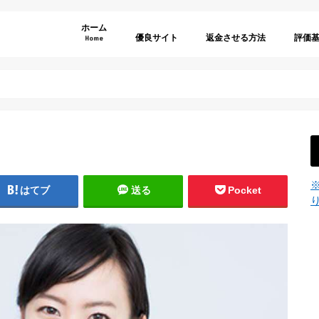
ホーム
優良サイト
返金させる方法
評価
Home
弁護士選びのポイント
利用規
特商法
退会方
年齢認
サイト
サイト
料金表
その他
はてブ
送る
Pocket