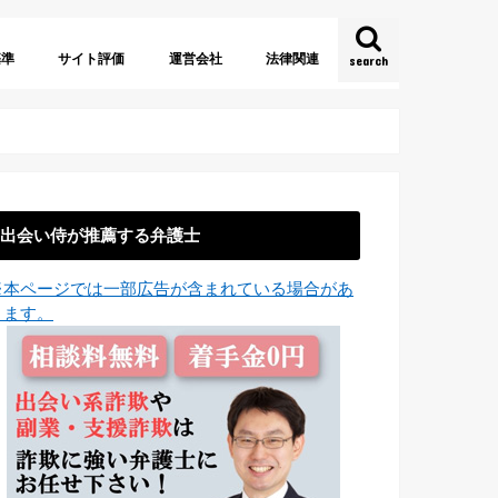
基準
サイト評価
運営会社
法律関連
search
約
法
証
URL
名
株式会社
有限会社
合同会社
海外運営
法人格なし
出会い系サイト規制法
特定商取引に関する法律
電子消費者契約法
少額訴訟
出会い侍が推薦する弁護士
※本ページでは一部広告が含まれている場合があ
ります。