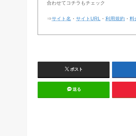
合わせてコチラもチェック
⇒
サイト名
・
サイトURL
・
利用規約
・
料
ポスト
送る