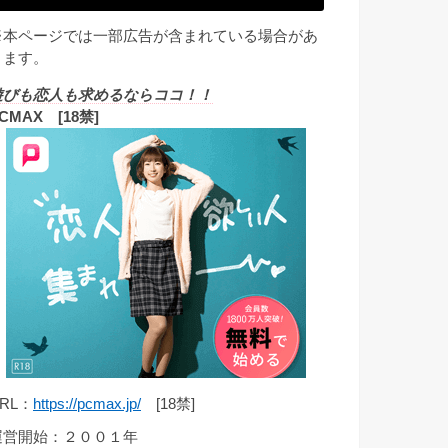
※本ページでは一部広告が含まれている場合があ
ります。
遊びも恋人も求めるならココ！！
CMAX [18禁]
RL：
https://pcmax.jp/
[18禁]
運営開始：２００１年