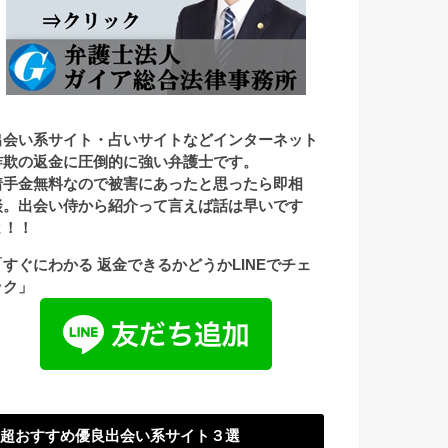
出会い系サイト・占いサイトなどインターネット
詐欺の返金に圧倒的に強い弁護士です。
着手金無料なので被害にあったと思ったら即相
談。出会い侍から紹介って言えば話は早いです
よ！！
「すぐにわかる 返金できるかどうかLINEでチェ
ック」
超おすすめ優良出会い系サイト３選