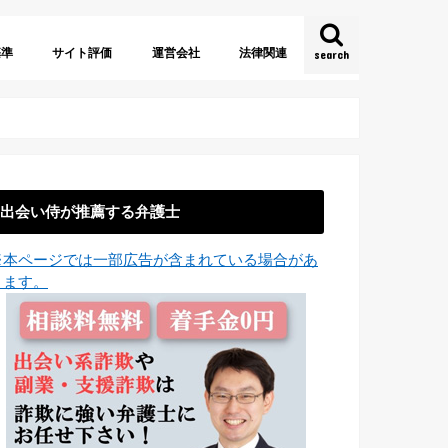
基準
サイト評価
運営会社
法律関連
search
約
法
証
URL
名
株式会社
有限会社
合同会社
海外運営
法人格なし
出会い系サイト規制法
特定商取引に関する法律
電子消費者契約法
少額訴訟
出会い侍が推薦する弁護士
※本ページでは一部広告が含まれている場合があ
ります。