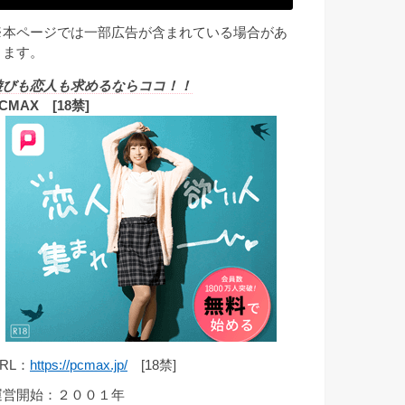
※本ページでは一部広告が含まれている場合があ
ります。
遊びも恋人も求めるならココ！！
CMAX [18禁]
RL：
https://pcmax.jp/
[18禁]
運営開始：２００１年