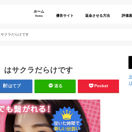
ホーム
優良サイト
返金させる方法
評価
Home
弁護士選びのポイント
利用規
特商法
退会方
年齢認
サイト
サイト
料金表
その他
はサクラだらけです
い）はサクラだらけです
はてブ
送る
Pocket