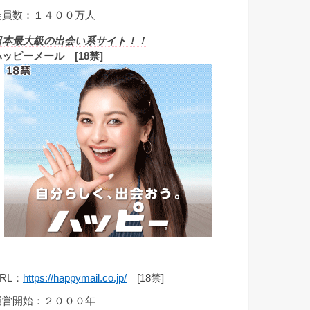
会員数：１４００万人
日本最大級の出会い系サイト！！
ハッピーメール [18禁]
RL：
https://happymail.co.jp/
[18禁]
運営開始：２０００年