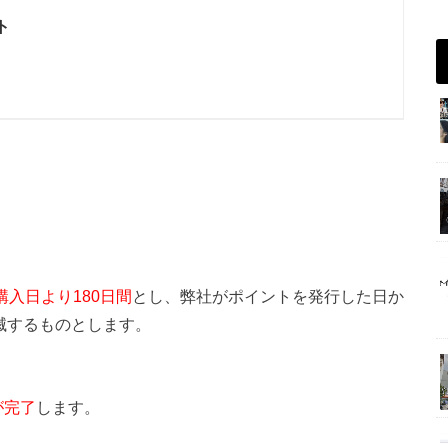
ト
入日より180日間
とし、弊社がポイントを発行した日か
滅するものとします。
が完了
します。