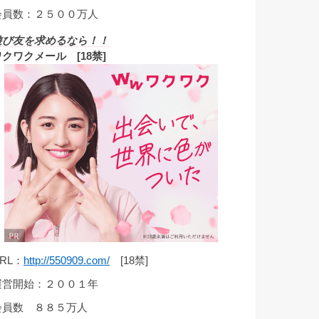
会員数：２５００万人
遊び友を求めるなら！！
ワクワクメール [18禁]
RL：
http://550909.com/
[18禁]
運営開始：２００１年
会員数 ８８５万人