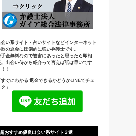
出会い系サイト・占いサイトなどインターネット
詐欺の返金に圧倒的に強い弁護士です。
着手金無料なので被害にあったと思ったら即相
談。出会い侍から紹介って言えば話は早いです
よ！！
「すぐにわかる 返金できるかどうかLINEでチェ
ック」
超おすすめ優良出会い系サイト３選