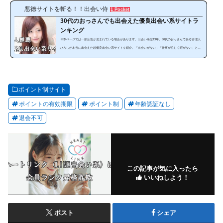
悪徳サイトを斬る！！出会い侍
1 Pocket
30代のおっさんでも出会えた優良出会い系サイトラ
ンキング
※本ページでは一部広告が含まれている場合があります。出会い系歴13年、30代のおっさんである管理人
ひろしが本当に出会えた超優良出会い系サイトを紹介。「出会いがない」「仕事が忙しく暇がない」とい
う方にぜひ見てほしいランキングです。出会い系は、使い方によっては安全で手軽に出会うことが可能な
のです。サイトやスマホアプリを暇な時に利用することで出会うことが出来ます。しかし、出会い系サイ
トは、「危ない、出会えない」と思っている人は多いと思います。確かにやみくもに出会い系サイトを利
用しても必ず騙されます。それ...
ポイント制サイト
ポイントの有効期限
ポイント制
年齢認証なし
退会不可
この記事が気に入ったら
いいねしよう！
ポスト
シェア