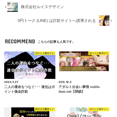
株式会社ルイスデザイン
0円トーク (LINE) は詐欺サイトへ誘導される
RECOMMEND
こちらの記事も人気です。
ポイント制サイト
ポイント制サイト
2024.9.27
2013.10.5
二人の運命をつなぐ･･･ 達也はポ
アダルト出会い事情 noble-
イント換金詐欺
deai.net【閉鎖】
ポイント制サイト
ポイント制サイト