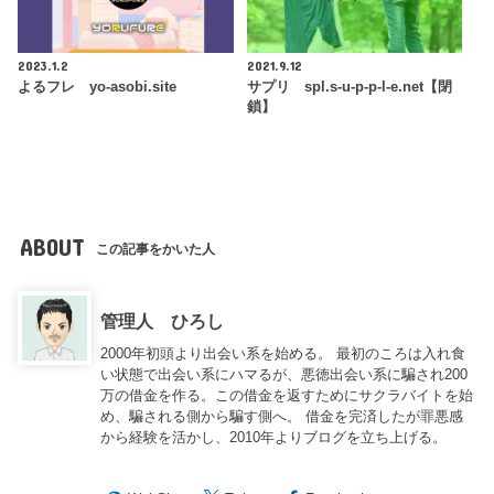
2023.1.2
2021.9.12
よるフレ yo-asobi.site
サプリ spl.s-u-p-p-l-e.net【閉
鎖】
ABOUT
この記事をかいた人
管理人 ひろし
2000年初頭より出会い系を始める。 最初のころは入れ食
い状態で出会い系にハマるが、悪徳出会い系に騙され200
万の借金を作る。この借金を返すためにサクラバイトを始
め、騙される側から騙す側へ。 借金を完済したが罪悪感
から経験を活かし、2010年よりブログを立ち上げる。