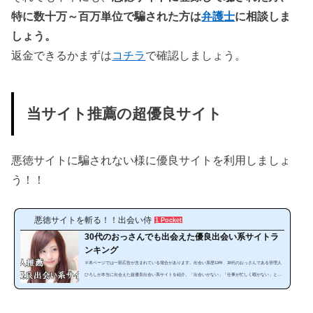
特に数十万～百万単位で騙された方は
弁護士
に相談しま
しょう。
返金できるかまずは
コチラ
で確認しましょう。
当サイト推薦の超優良サイト
悪徳サイトに騙されない様に優良サイトを利用しましょ
う！！
悪徳サイトを斬る！！出会い侍
1 Pocket
30代のおっさんでも出会えた優良出会い系サイトラ
ンキング
※本ページでは一部広告が含まれている場合があります。出会い系歴13年、30代のおっさんである管理人
ひろしが本当に出会えた超優良出会い系サイトを紹介。「出会いがない」「仕事が忙しく暇がない」とい
う方にぜひ見てほしいランキングです。出会い系は、使い方によっては安全で手軽に出会うことが可能な
のです。サイトやスマホアプリを暇な時に利用することで出会うことが出来ます。しかし、出会い系サイ
トは、「危ない、出会えない」と思っている人は多いと思います。確かにやみくもに出会い系サイトを利