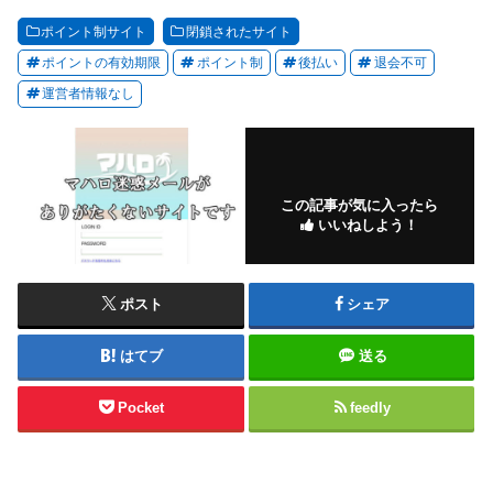
用しても必ず騙されます。それ...
ポイント制サイト
閉鎖されたサイト
ポイントの有効期限
ポイント制
後払い
退会不可
運営者情報なし
この記事が気に入ったら
いいねしよう！
ポスト
シェア
はてブ
送る
Pocket
feedly