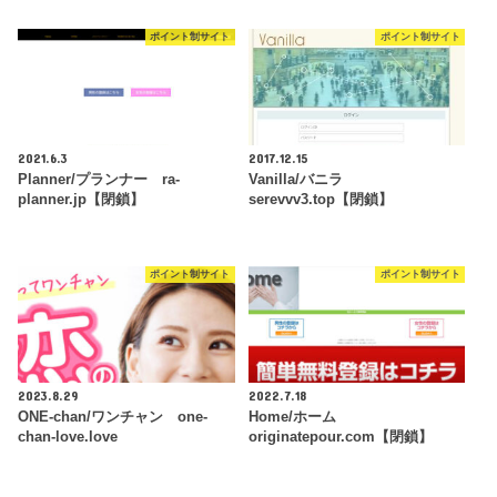
ポイント制サイト
ポイント制サイト
2021.6.3
2017.12.15
Planner/プランナー ra-
Vanilla/バニラ
planner.jp【閉鎖】
serevvv3.top【閉鎖】
ポイント制サイト
ポイント制サイト
2023.8.29
2022.7.18
ONE-chan/ワンチャン one-
Home/ホーム
chan-love.love
originatepour.com【閉鎖】