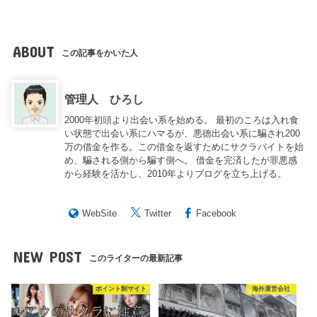
ABOUT
この記事をかいた人
管理人 ひろし
2000年初頭より出会い系を始める。 最初のころは入れ食
い状態で出会い系にハマるが、悪徳出会い系に騙され200
万の借金を作る。この借金を返すためにサクラバイトを始
め、騙される側から騙す側へ。 借金を完済したが罪悪感
から経験を活かし、2010年よりブログを立ち上げる。
WebSite
Twitter
Facebook
NEW POST
このライターの最新記事
ポイント制サイト
海外運営会社