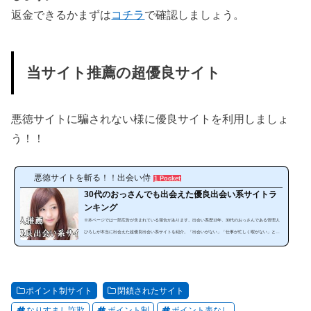
返金できるかまずは
コチラ
で確認しましょう。
当サイト推薦の超優良サイト
悪徳サイトに騙されない様に優良サイトを利用しましょ
う！！
悪徳サイトを斬る！！出会い侍
1 Pocket
30代のおっさんでも出会えた優良出会い系サイトラ
ンキング
※本ページでは一部広告が含まれている場合があります。出会い系歴13年、30代のおっさんである管理人
ひろしが本当に出会えた超優良出会い系サイトを紹介。「出会いがない」「仕事が忙しく暇がない」とい
う方にぜひ見てほしいランキングです。出会い系は、使い方によっては安全で手軽に出会うことが可能な
のです。サイトやスマホアプリを暇な時に利用することで出会うことが出来ます。しかし、出会い系サイ
トは、「危ない、出会えない」と思っている人は多いと思います。確かにやみくもに出会い系サイトを利
用しても必ず騙されます。それ...
ポイント制サイト
閉鎖されたサイト
なりすまし詐欺
ポイント制
ポイント表なし