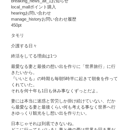
breaking_news_alt_1お知らせ
local_mallポイント購入
hearingお問い合わせ
manage_historyお問い合わせ履歴
450pt
タモリ
介護する日々
終活をしてる理由は1つ
最愛なる妻と最後の想い出を作りに「世界旅行」に行
きたいから。
『いいとも』の時期も毎朝5時半に起きて朝食を作って
くれていた。
それを何十年も1日も休み事なくずっとだよ。
妻には本当に迷惑と苦労しか掛け続けていない、だか
ら最愛なる妻と最後くらい何も考える事なく世界へ行
きゆっくり観光をし想い出を作りたい。
日本じゃそれは到底できないね。
どこに行ってもバレるし妻と俺の夢は世界を回る事だ