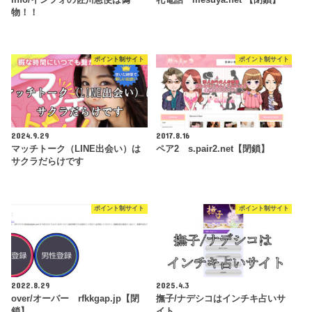
info/インフォの佐川急便は偽
牝電話 mesuya.net 【閉鎖】
物！！
ポイント制サイト
ポイント制サイト
2024.9.29
2017.8.16
マッチトーク（LINE出会い）は
ペア2 s.pair2.net【閉鎖】
サクラだらけです
ポイント制サイト
ポイント制サイト
2022.8.29
2025.4.3
over/オーバー rfkkgap.jp【閉
撫子/ナデシコはインチキ占いサ
鎖】
イト