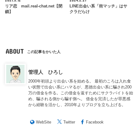
2021.5.12
2024.2.27
リア恋 mail.real-chat.net【閉
LINE出会い系「街マッチ」はサ
鎖】
クラだらけ
ABOUT
この記事をかいた人
管理人 ひろし
2000年初頭より出会い系を始める。 最初のころは入れ食
い状態で出会い系にハマるが、悪徳出会い系に騙され200
万の借金を作る。この借金を返すためにサクラバイトを始
め、騙される側から騙す側へ。 借金を完済したが罪悪感
から経験を活かし、2010年よりブログを立ち上げる。
WebSite
Twitter
Facebook