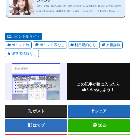
ンキング
※本ページでは一部広告が含まれている場合があります。出会い系歴13年、30代のおっさんである管理人
ひろしが本当に出会えた超優良出会い系サイトを紹介。「出会いがない」「仕事が忙しく暇がない」とい
う方にぜひ見てほしいランキングです。出会い系は、使い方によっては安全で手軽に出会うことが可能な
のです。サイトやスマホアプリを暇な時に利用することで出会うことが出来ます。しかし、出会い系サイ
トは、「危ない、出会えない」と思っている人は多いと思います。確かにやみくもに出会い系サイトを利
用しても必ず騙されます。それ...
ポイント制サイト
ポイント制
ポイント表なし
利用規約なし
支援詐欺
運営者情報なし
この記事が気に入ったら
いいねしよう！
ポスト
シェア
はてブ
送る