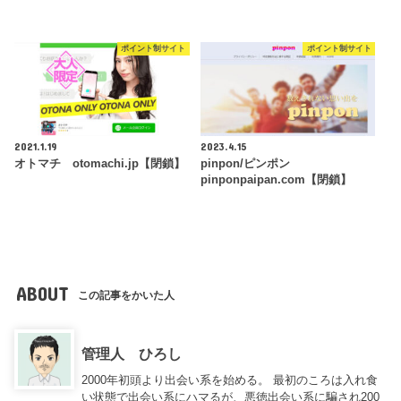
ポイント制サイト
ポイント制サイト
2021.1.19
2023.4.15
オトマチ otomachi.jp【閉鎖】
pinpon/ピンポン
pinponpaipan.com【閉鎖】
ABOUT
この記事をかいた人
管理人 ひろし
2000年初頭より出会い系を始める。 最初のころは入れ食
い状態で出会い系にハマるが、悪徳出会い系に騙され200