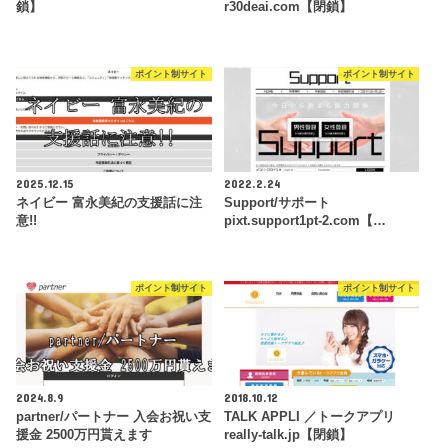
鎖】
r30deai.com【閉鎖】
ポイント制サイト
ポイント制サイト
2025.12.15
2022.2.24
ネイビー 富永美紀の支援話に注
Support/サポート
意!!
pixt.support1pt-2.com【…
ポイント制サイト
ポイント制サイト
2024.8.9
2018.10.12
partner/パートナー 入会お祝い支
TALK APPLI ／トークアプリ
援金 2500万円貰えます
really-talk.jp【閉鎖】