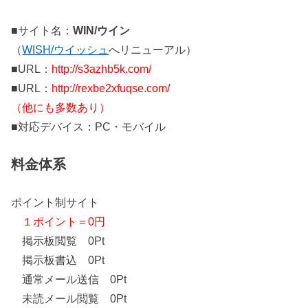
■サイト名：
WIN/ウイン
（
WISH/ウイッシュ
へリニューアル）
■URL：
http://s3azhb5k.com/
■URL：
http://rexbe2xfuqse.com/
（他にも多数あり）
■対応デバイス：PC・モバイル
料金体系
ポイント制サイト
１ポイント＝0円
掲示板閲覧 0Pt
掲示板書込 0Pt
通常メール送信 0Pt
未読メール閲覧 0Pt