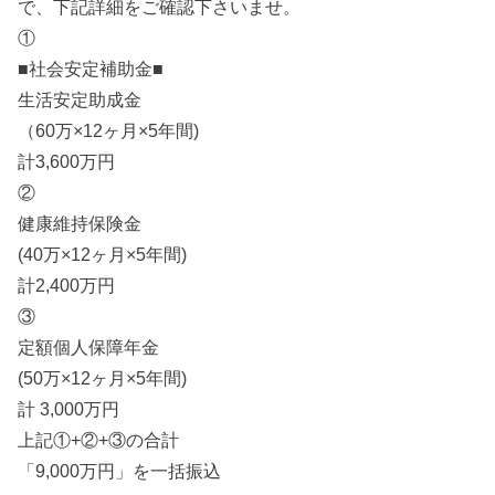
で、下記詳細をご確認下さいませ。
①
■社会安定補助金■
生活安定助成金
（60万×12ヶ月×5年間)
計3,600万円
②
健康維持保険金
(40万×12ヶ月×5年間)
計2,400万円
③
定額個人保障年金
(50万×12ヶ月×5年間)
計 3,000万円
上記①+②+③の合計
「9,000万円」を一括振込