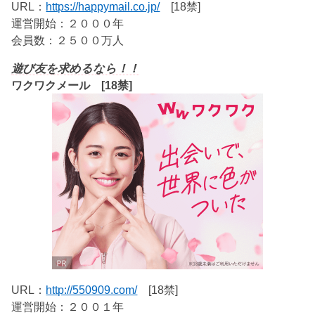
URL：
https://happymail.co.jp/
[18禁]
運営開始：２０００年
会員数：２５００万人
遊び友を求めるなら！！
ワクワクメール [18禁]
URL：
http://550909.com/
[18禁]
運営開始：２００１年