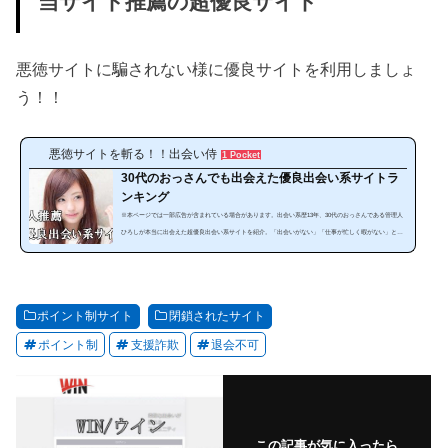
当サイト推薦の超優良サイト
悪徳サイトに騙されない様に優良サイトを利用しましょ
う！！
悪徳サイトを斬る！！出会い侍
1 Pocket
30代のおっさんでも出会えた優良出会い系サイトラ
ンキング
※本ページでは一部広告が含まれている場合があります。出会い系歴13年、30代のおっさんである管理人
ひろしが本当に出会えた超優良出会い系サイトを紹介。「出会いがない」「仕事が忙しく暇がない」とい
う方にぜひ見てほしいランキングです。出会い系は、使い方によっては安全で手軽に出会うことが可能な
のです。サイトやスマホアプリを暇な時に利用することで出会うことが出来ます。しかし、出会い系サイ
トは、「危ない、出会えない」と思っている人は多いと思います。確かにやみくもに出会い系サイトを利
用しても必ず騙されます。それ...
ポイント制サイト
閉鎖されたサイト
ポイント制
支援詐欺
退会不可
この記事が気に入ったら