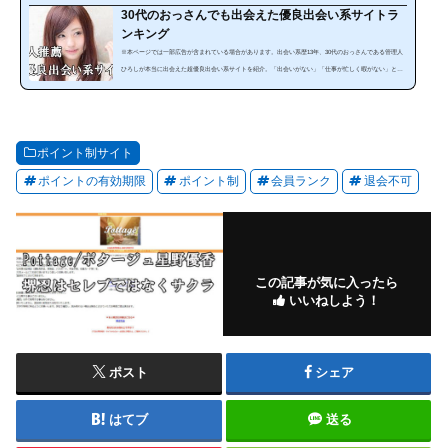
30代のおっさんでも出会えた優良出会い系サイトラ
ンキング
※本ページでは一部広告が含まれている場合があります。出会い系歴13年、30代のおっさんである管理人
ひろしが本当に出会えた超優良出会い系サイトを紹介。「出会いがない」「仕事が忙しく暇がない」とい
う方にぜひ見てほしいランキングです。出会い系は、使い方によっては安全で手軽に出会うことが可能な
のです。サイトやスマホアプリを暇な時に利用することで出会うことが出来ます。しかし、出会い系サイ
トは、「危ない、出会えない」と思っている人は多いと思います。確かにやみくもに出会い系サイトを利
用しても必ず騙されます。それ...
ポイント制サイト
ポイントの有効期限
ポイント制
会員ランク
退会不可
この記事が気に入ったら
いいねしよう！
ポスト
シェア
はてブ
送る