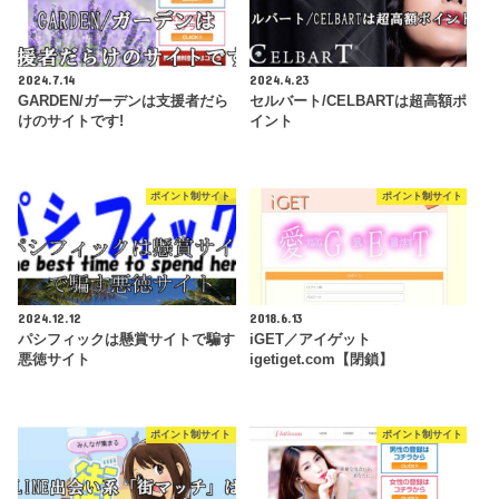
2024.7.14
2024.4.23
GARDEN/ガーデンは支援者だら
セルバート/CELBARTは超高額ポ
けのサイトです!
イント
ポイント制サイト
ポイント制サイト
2024.12.12
2018.6.13
パシフィックは懸賞サイトで騙す
iGET／アイゲット
悪徳サイト
igetiget.com【閉鎖】
ポイント制サイト
ポイント制サイト