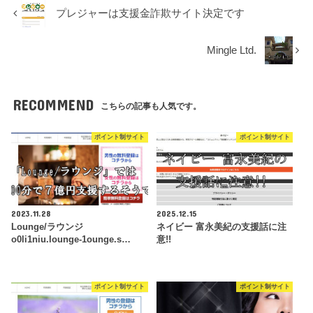
プレジャーは支援金詐欺サイト決定です
Mingle Ltd.
RECOMMEND
こちらの記事も人気です。
ポイント制サイト
ポイント制サイト
2023.11.28
2025.12.15
Lounge/ラウンジ
ネイビー 富永美紀の支援話に注
o0li1niu.lounge-1ounge.s…
意!!
ポイント制サイト
ポイント制サイト