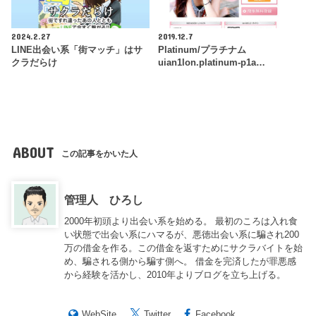
2024.2.27
2019.12.7
LINE出会い系「街マッチ」はサ
Platinum/プラチナム
クラだらけ
uian1lon.platinum-p1a…
ABOUT
この記事をかいた人
管理人 ひろし
2000年初頭より出会い系を始める。 最初のころは入れ食
い状態で出会い系にハマるが、悪徳出会い系に騙され200
万の借金を作る。この借金を返すためにサクラバイトを始
め、騙される側から騙す側へ。 借金を完済したが罪悪感
から経験を活かし、2010年よりブログを立ち上げる。
WebSite
Twitter
Facebook