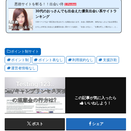
悪徳サイトを斬る！！出会い侍
1 Pocket
30代のおっさんでも出会えた優良出会い系サイトラ
ンキング
※本ページでは一部広告が含まれている場合があります。出会い系歴13年、30代のおっさんである管理人
ひろしが本当に出会えた超優良出会い系サイトを紹介。「出会いがない」「仕事が忙しく暇がない」とい
う方にぜひ見てほしいランキングです。出会い系は、使い方によっては安全で手軽に出会うことが可能な
のです。サイトやスマホアプリを暇な時に利用することで出会うことが出来ます。しかし、出会い系サイ
トは、「危ない、出会えない」と思っている人は多いと思います。確かにやみくもに出会い系サイトを利
用しても必ず騙されます。それ...
ポイント制サイト
ポイント制
ポイント表なし
利用規約なし
支援詐欺
運営者情報なし
この記事が気に入ったら
いいねしよう！
ポスト
シェア