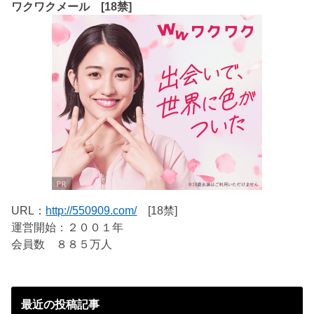
ワクワクメール [18禁]
URL：
http://550909.com/
[18禁]
運営開始：２００１年
会員数 ８８５万人
最近の投稿記事