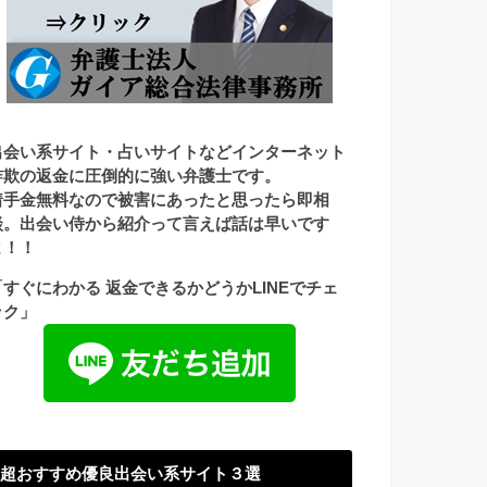
出会い系サイト・占いサイトなどインターネット
詐欺の返金に圧倒的に強い弁護士です。
着手金無料なので被害にあったと思ったら即相
談。出会い侍から紹介って言えば話は早いです
よ！！
「すぐにわかる 返金できるかどうかLINEでチェ
ック」
超おすすめ優良出会い系サイト３選