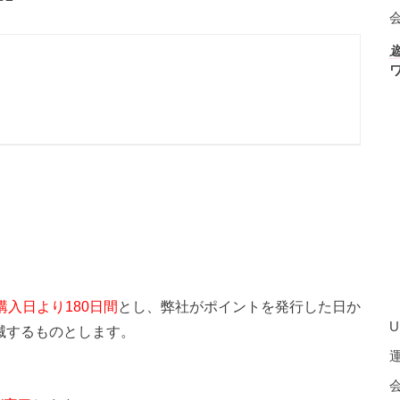
入日より180日間
とし、弊社がポイントを発行した日か
U
滅するものとします。