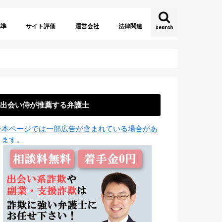
基準
サイト評価
運営会社
法律関連
search
約
法
証
URL
名
株式会社
有限会社
合同会社
海外運営
法人格なし
出会い系サイト規制法
特定商取引に関する法律
電子消費者契約法
少額訴訟
出会い侍が推薦する弁護士
※本ページでは一部広告が含まれている場合があ
ります。