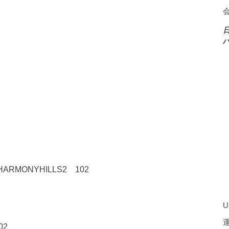
MONYHILLS2 102
U
02