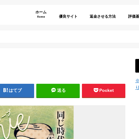
ホーム
優良サイト
返金させる方法
評価
Home
弁護士選びのポイント
利用規
特商法
退会方
年齢認
サイト
サイト
料金表
その他
はてブ
送る
Pocket