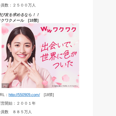
会員数：２５００万人
遊び友を求めるなら！！
ワクワクメール [18禁]
RL：
http://550909.com/
[18禁]
運営開始：２００１年
会員数 ８８５万人