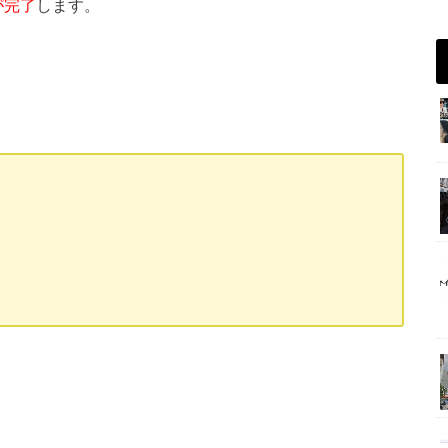
が完了
します。