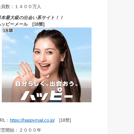
会員数：１４００万人
日本最大級の出会い系サイト！！
ハッピーメール [18禁]
RL：
https://happymail.co.jp/
[18禁]
運営開始：２０００年