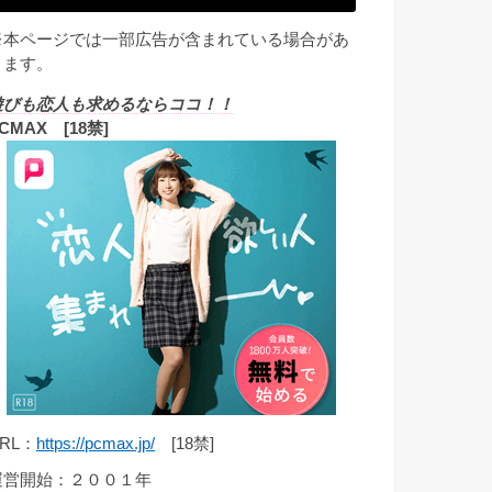
※本ページでは一部広告が含まれている場合があ
ります。
遊びも恋人も求めるならココ！！
CMAX [18禁]
RL：
https://pcmax.jp/
[18禁]
運営開始：２００１年