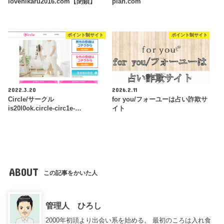
lovehikaru2016.com【閉鎖】
plan.com
ポイント制サイト
ポイント制サイト
2022.3.20
2026.2.11
Circle/サークル
for you/フォーユーは占い詐欺サ
is20l0ok.circle-circ1e-…
イト
ABOUT
この記事をかいた人
管理人 ひろし
2000年初頭より出会い系を始める。 最初のころは入れ食