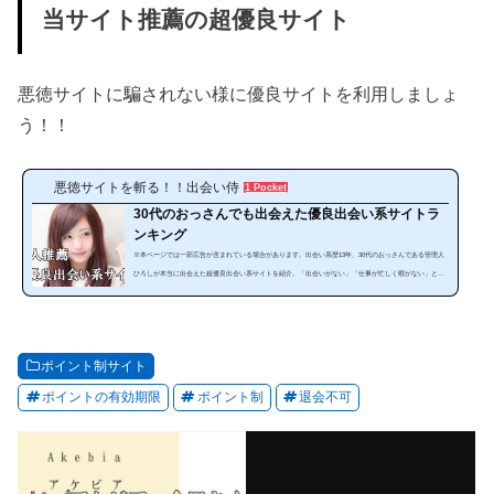
当サイト推薦の超優良サイト
悪徳サイトに騙されない様に優良サイトを利用しましょ
う！！
悪徳サイトを斬る！！出会い侍
1 Pocket
30代のおっさんでも出会えた優良出会い系サイトラ
ンキング
※本ページでは一部広告が含まれている場合があります。出会い系歴13年、30代のおっさんである管理人
ひろしが本当に出会えた超優良出会い系サイトを紹介。「出会いがない」「仕事が忙しく暇がない」とい
う方にぜひ見てほしいランキングです。出会い系は、使い方によっては安全で手軽に出会うことが可能な
のです。サイトやスマホアプリを暇な時に利用することで出会うことが出来ます。しかし、出会い系サイ
トは、「危ない、出会えない」と思っている人は多いと思います。確かにやみくもに出会い系サイトを利
用しても必ず騙されます。それ...
ポイント制サイト
ポイントの有効期限
ポイント制
退会不可