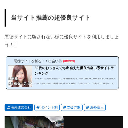
当サイト推薦の超優良サイト
悪徳サイトに騙されない様に優良サイトを利用しましょ
う！！
悪徳サイトを斬る！！出会い侍
1 Pocket
30代のおっさんでも出会えた優良出会い系サイトラ
ンキング
※本ページでは一部広告が含まれている場合があります。出会い系歴13年、30代のおっさんである管理人
ひろしが本当に出会えた超優良出会い系サイトを紹介。「出会いがない」「仕事が忙しく暇がない」とい
う方にぜひ見てほしいランキングです。出会い系は、使い方によっては安全で手軽に出会うことが可能な
のです。サイトやスマホアプリを暇な時に利用することで出会うことが出来ます。しかし、出会い系サイ
トは、「危ない、出会えない」と思っている人は多いと思います。確かにやみくもに出会い系サイトを利
用しても必ず騙されます。それ...
海外運営会社
ポイント制
支援詐欺
海外法人