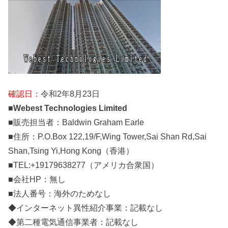
確認日：
令和2年8月23日
■
Webest Technologies Limited
■販売担当者：Baldwin Graham Earle
■住所：P.O.Box 122,19/F,Wing Tower,Sai Shan Rd,Sai
Shan,Tsing Yi,Hong Kong（香港）
■TEL:+19179638277（アメリカ合衆国）
■会社HP：無し
■法人番号：海外のためなし
◆インターネット異性紹介事業：記載なし
◆第二種電気通信事業者：記載なし