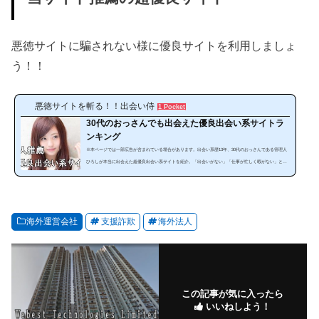
悪徳サイトに騙されない様に優良サイトを利用しましょ
う！！
悪徳サイトを斬る！！出会い侍
1 Pocket
30代のおっさんでも出会えた優良出会い系サイトラ
ンキング
※本ページでは一部広告が含まれている場合があります。出会い系歴13年、30代のおっさんである管理人
ひろしが本当に出会えた超優良出会い系サイトを紹介。「出会いがない」「仕事が忙しく暇がない」とい
う方にぜひ見てほしいランキングです。出会い系は、使い方によっては安全で手軽に出会うことが可能な
のです。サイトやスマホアプリを暇な時に利用することで出会うことが出来ます。しかし、出会い系サイ
トは、「危ない、出会えない」と思っている人は多いと思います。確かにやみくもに出会い系サイトを利
用しても必ず騙されます。それ...
海外運営会社
支援詐欺
海外法人
この記事が気に入ったら
いいねしよう！