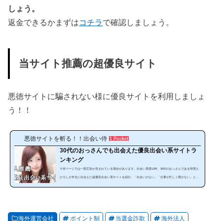
しょう。
返金できるかまずは
コチラ
で確認しましょう。
当サイト推薦の超優良サイト
悪徳サイトに騙されない様に優良サイトを利用しましょ
う！！
悪徳サイトを斬る！！出会い侍
1 Pocket
30代のおっさんでも出会えた優良出会い系サイトラ
ンキング
※本ページでは一部広告が含まれている場合があります。出会い系歴13年、30代のおっさんである管理人
ひろしが本当に出会えた超優良出会い系サイトを紹介。「出会いがない」「仕事が忙しく暇がない」とい
う方にぜひ見てほしいランキングです。出会い系は、使い方によっては安全で手軽に出会うことが可能な
のです。サイトやスマホアプリを暇な時に利用することで出会うことが出来ます。しかし、出会い系サイ
トは、「危ない、出会えない」と思っている人は多いと思います。確かにやみくもに出会い系サイトを利
用しても必ず騙されます。それ...
海外運営会社
ポイント制
当選金詐欺
海外法人