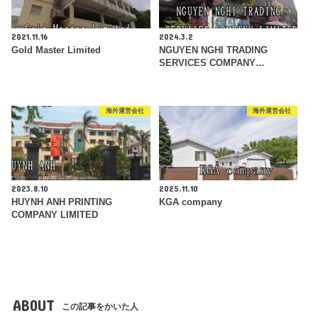
2021.11.16
2024.3.2
Gold Master Limited
NGUYEN NGHI TRADING
SERVICES COMPANY…
海外運営会社
海外運営会社
2023.8.10
2025.11.10
HUYNH ANH PRINTING
KGA company
COMPANY LIMITED
ABOUT
この記事をかいた人