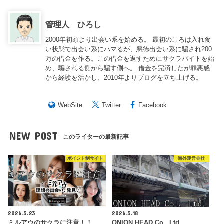
管理人 ひろし
2000年初頭より出会い系を始める。 最初のころは入れ食
い状態で出会い系にハマるが、悪徳出会い系に騙され200
万の借金を作る。この借金を返すためにサクラバイトを始
め、騙される側から騙す側へ。 借金を完済したが罪悪感
から経験を活かし、2010年よりブログを立ち上げる。
WebSite
Twitter
Facebook
NEW POST
このライターの最新記事
ポイント制サイト
海外運営会社
2026.5.23
2026.5.18
ミルアウのサクラに注意！！
ONION HEAD Co., Ltd.