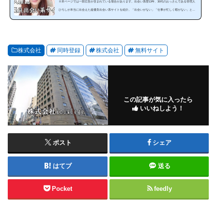
※本ページでは一部広告が含まれている場合があります。出会い系歴13年、30代のおっさんである管理人
ひろしが本当に出会えた超優良出会い系サイトを紹介。「出会いがない」「仕事が忙しく暇がない」とい
う方にぜひ見てほしいランキングです。出会い系は、使い方によっては安全で手軽に出会うことが可能な
のです。サイトやスマホアプリを暇な時に利用することで出会うことが出来ます。しかし、出会い系サイ
トは、「危ない、出会えない」と思っている人は多いと思います。確かにやみくもに出会い系サイトを利
用しても必ず騙されます。それ...
株式会社
同時登録
株式会社
無料サイト
この記事が気に入ったら
いいねしよう！
ポスト
シェア
はてブ
送る
Pocket
feedly