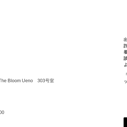
Bloom Ueno 303号室
00