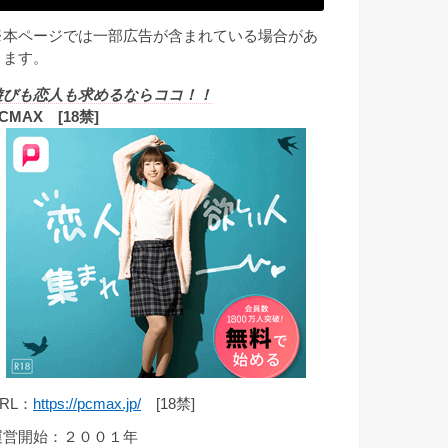
※本ページでは一部広告が含まれている場合があ
ります。
遊びも恋人も求めるならココ！！
CMAX [18禁]
RL：
https://pcmax.jp/
[18禁]
運営開始：２００１年