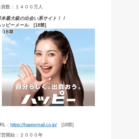
会員数：１４００万人
日本最大級の出会い系サイト！！
ハッピーメール [18禁]
RL：
https://happymail.co.jp/
[18禁]
運営開始：２０００年