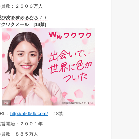
会員数：２５００万人
遊び友を求めるなら！！
ワクワクメール [18禁]
RL：
http://550909.com/
[18禁]
運営開始：２００１年
会員数 ８８５万人