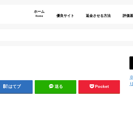
ホーム
優良サイト
返金させる方法
評価
Home
弁護士選びのポイント
利用規
特商法
退会方
年齢認
サイト
サイト
料金表
その他
はてブ
送る
Pocket