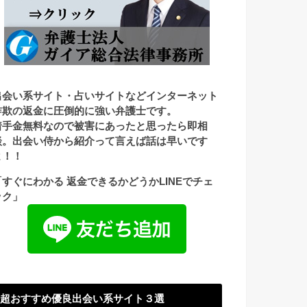
出会い系サイト・占いサイトなどインターネット
詐欺の返金に圧倒的に強い弁護士です。
着手金無料なので被害にあったと思ったら即相
談。出会い侍から紹介って言えば話は早いです
よ！！
「すぐにわかる 返金できるかどうかLINEでチェ
ック」
超おすすめ優良出会い系サイト３選