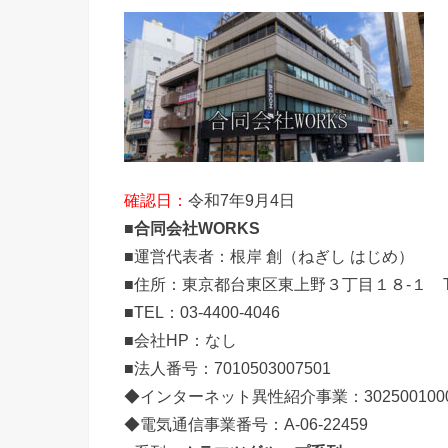
確認日：
令和7年9月4日
■
合同会社WORKS
■運営代表者：根岸 創（ねぎし はじめ）
■住所：東京都台東区東上野３丁目１８-１ The 
■TEL：03-4400-4046
■会社HP：なし
■法人番号：7010503007501
◆インターネット異性紹介事業：302500100
◆電気通信事業番号：A-06-22459