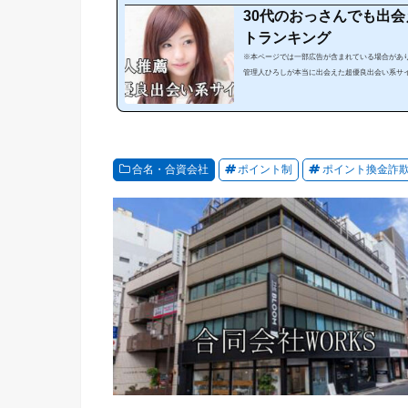
30代のおっさんでも出
トランキング
※本ページでは一部広告が含まれている場合があり
管理人ひろしが本当に出会えた超優良出会い系サ
がない」という方にぜひ見てほしいランキングで
出会うことが可能なのです。サイトやスマホアプ
す。しかし、出会い系サイトは、「危ない、出会
にやみくもに出会い系サイトを利用しても必ず騙され
合名・合資会社
ポイント制
ポイント換金詐