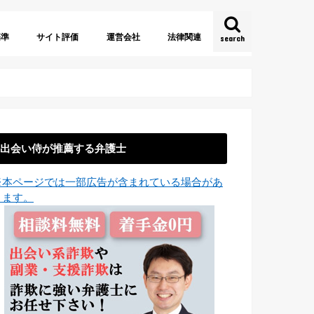
基準
サイト評価
運営会社
法律関連
search
約
法
証
URL
名
株式会社
有限会社
合同会社
海外運営
法人格なし
出会い系サイト規制法
特定商取引に関する法律
電子消費者契約法
少額訴訟
出会い侍が推薦する弁護士
※本ページでは一部広告が含まれている場合があ
ります。