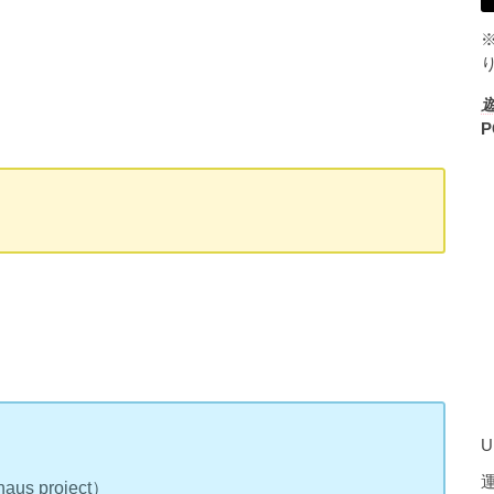
P
U
 project）