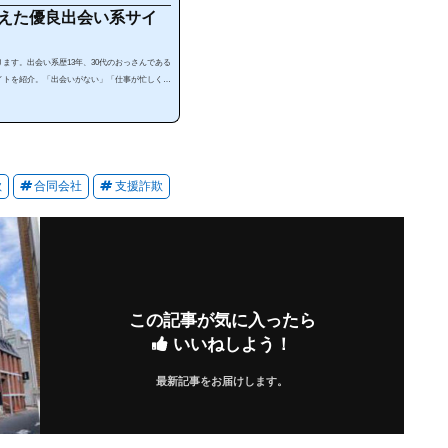
会えた優良出会い系サイ
ます。出会い系歴13年、30代のおっさんである
イトを紹介。「出会いがない」「仕事が忙しく暇
す。出会い系は、使い方によっては安全で手軽に
リを暇な時に利用することで出会うことが出来ま
えない」と思っている人は多いと思います。確か
ます。それ...
欺
合同会社
支援詐欺
この記事が気に入ったら
いいねしよう！
最新記事をお届けします。