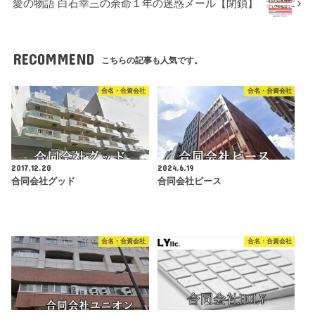
愛の物語 白石幸三の余命１年の迷惑メール【閉鎖】
RECOMMEND
こちらの記事も人気です。
合名・合資会社
合名・合資会社
2017.12.20
2024.6.19
合同会社グッド
合同会社ピース
合名・合資会社
合名・合資会社