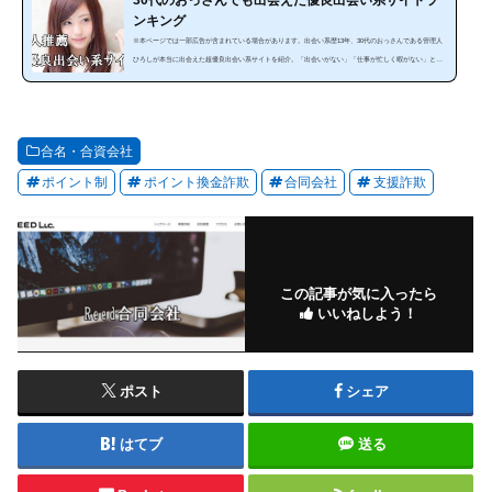
ンキング
※本ページでは一部広告が含まれている場合があります。出会い系歴13年、30代のおっさんである管理人
ひろしが本当に出会えた超優良出会い系サイトを紹介。「出会いがない」「仕事が忙しく暇がない」とい
う方にぜひ見てほしいランキングです。出会い系は、使い方によっては安全で手軽に出会うことが可能な
のです。サイトやスマホアプリを暇な時に利用することで出会うことが出来ます。しかし、出会い系サイ
トは、「危ない、出会えない」と思っている人は多いと思います。確かにやみくもに出会い系サイトを利
用しても必ず騙されます。それ...
合名・合資会社
ポイント制
ポイント換金詐欺
合同会社
支援詐欺
この記事が気に入ったら
いいねしよう！
ポスト
シェア
はてブ
送る