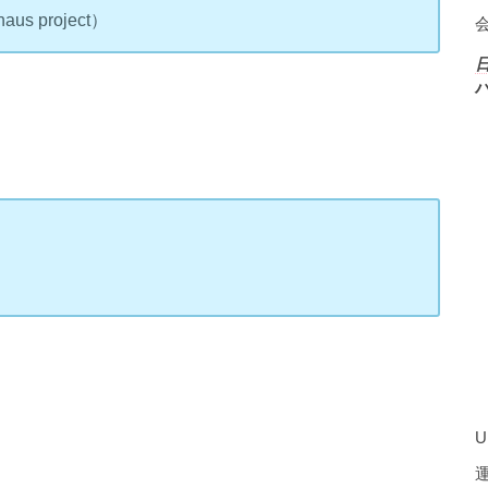
 project）
U