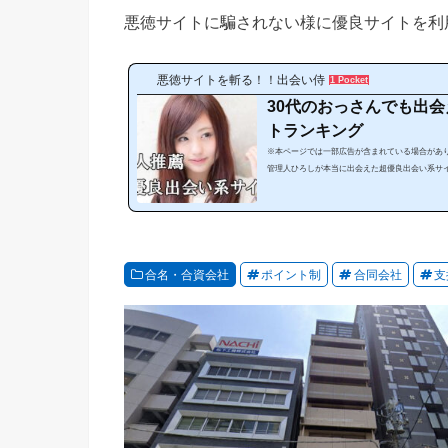
悪徳サイトに騙されない様に優良サイトを利
悪徳サイトを斬る！！出会い侍
1 Pocket
30代のおっさんでも出
トランキング
※本ページでは一部広告が含まれている場合があり
管理人ひろしが本当に出会えた超優良出会い系サ
がない」という方にぜひ見てほしいランキングで
出会うことが可能なのです。サイトやスマホアプ
す。しかし、出会い系サイトは、「危ない、出会
にやみくもに出会い系サイトを利用しても必ず騙され
合名・合資会社
ポイント制
合同会社
支