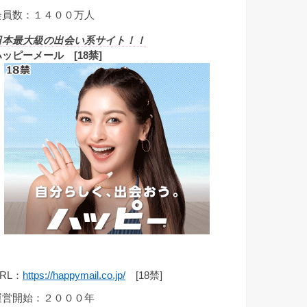
会員数：１４００万人
日本最大級の出会い系サイト！！
ハッピーメール [18禁]
RL：
https://happymail.co.jp/
[18禁]
運営開始：２０００年