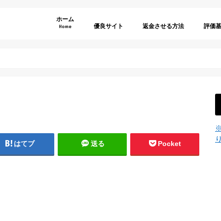
ホーム
優良サイト
返金させる方法
評価
Home
弁護士選びのポイント
利用規
特商法
退会方
年齢認
サイト
サイト
料金表
その他
はてブ
送る
Pocket