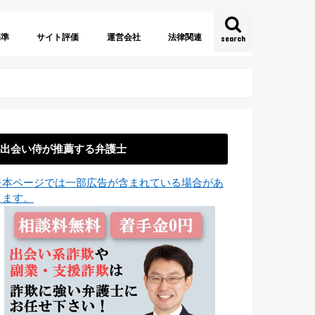
基準
サイト評価
運営会社
法律関連
search
約
法
証
URL
名
株式会社
有限会社
合同会社
海外運営
法人格なし
出会い系サイト規制法
特定商取引に関する法律
電子消費者契約法
少額訴訟
出会い侍が推薦する弁護士
※本ページでは一部広告が含まれている場合があ
ります。