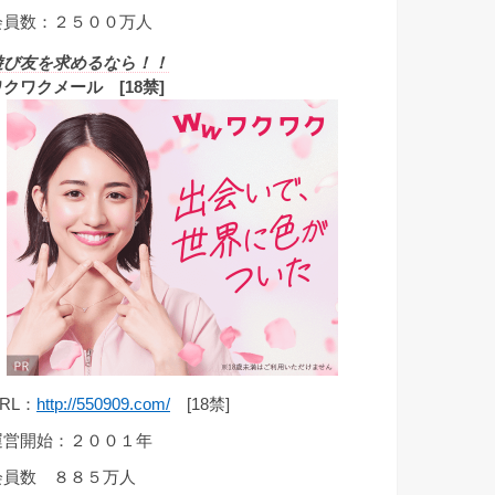
会員数：２５００万人
遊び友を求めるなら！！
ワクワクメール [18禁]
RL：
http://550909.com/
[18禁]
運営開始：２００１年
会員数 ８８５万人