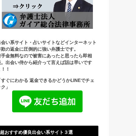
出会い系サイト・占いサイトなどインターネット
詐欺の返金に圧倒的に強い弁護士です。
着手金無料なので被害にあったと思ったら即相
談。出会い侍から紹介って言えば話は早いです
よ！！
「すぐにわかる 返金できるかどうかLINEでチェ
ック」
超おすすめ優良出会い系サイト３選