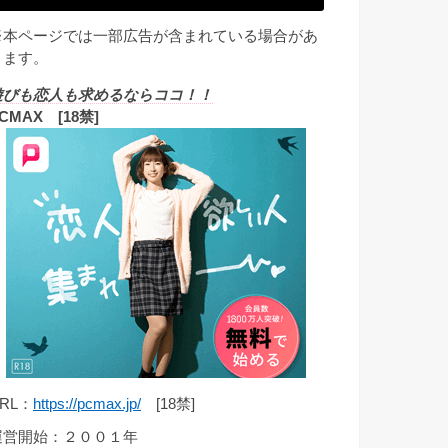
※本ページでは一部広告が含まれている場合があ
ります。
遊びも恋人も求めるならココ！！
CMAX [18禁]
RL：
https://pcmax.jp/
[18禁]
運営開始：２００１年