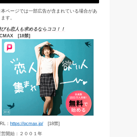
※本ページでは一部広告が含まれている場合があ
ります。
遊びも恋人も求めるならココ！！
CMAX [18禁]
RL：
https://pcmax.jp/
[18禁]
運営開始：２００１年