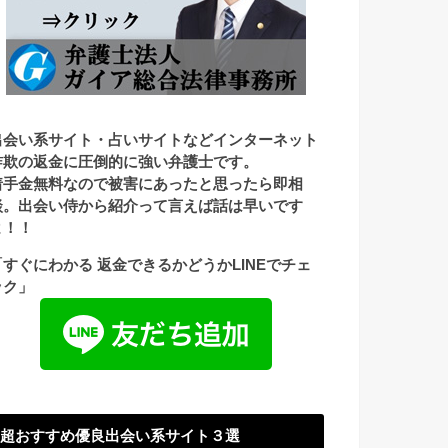
出会い系サイト・占いサイトなどインターネット
詐欺の返金に圧倒的に強い弁護士です。
着手金無料なので被害にあったと思ったら即相
談。出会い侍から紹介って言えば話は早いです
よ！！
「すぐにわかる 返金できるかどうかLINEでチェ
ック」
超おすすめ優良出会い系サイト３選