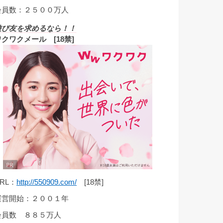
会員数：２５００万人
遊び友を求めるなら！！
ワクワクメール [18禁]
RL：
http://550909.com/
[18禁]
運営開始：２００１年
会員数 ８８５万人