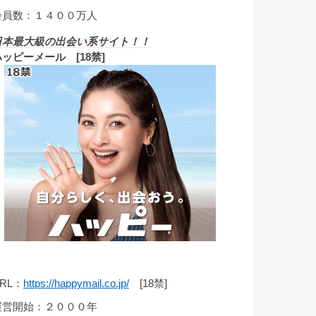
会員数：１４００万人
日本最大級の出会い系サイト！！
ハッピーメール [18禁]
RL：
https://happymail.co.jp/
[18禁]
運営開始：２０００年