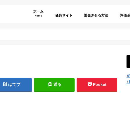
ホーム
優良サイト
返金させる方法
評価
Home
弁護士選びのポイント
利用規
特商法
退会方
年齢認
サイト
サイト
料金表
その他
はてブ
送る
Pocket