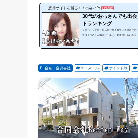
悪徳サイトを斬る！！出会い侍
1 Pocket
30代のおっさんでも出
トランキング
※本ページでは一部広告が含まれている場合があり
管理人ひろしが本当に出会えた超優良出会い系サ
がない」という方にぜひ見てほしいランキングで
出会うことが可能なのです。サイトやスマホアプ
す。しかし、出会い系サイトは、「危ない、出会
にやみくもに出会い系サイトを利用しても必ず騙され
合名・合資会社
エロメール
ポイント制