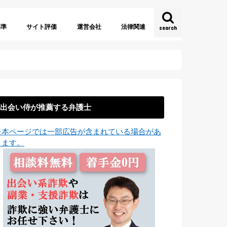
基準
サイト評価
運営会社
法律関連
search
約
法
証
URL
名
株式会社
有限会社
合同会社
海外運営
法人格なし
出会い系サイト規制法
特定商取引に関する法律
電子消費者契約法
少額訴訟
出会い侍が推薦する弁護士
※本ページでは一部広告が含まれている場合があ
ります。