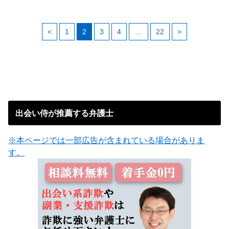
<
1
2
3
4
…
22
>
出会い侍が推薦する弁護士
※本ページでは一部広告が含まれている場合がありま
す。